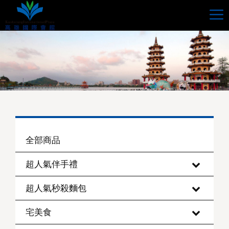
跳
至
主
要
內
容
全部商品
–
超人氣伴手禮
–
超人氣秒殺麵包
–
宅美食
–