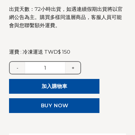
出貨天數：72小時出貨，如遇連續假期出貨將以官
網公告為主。購買多樣同溫層商品，客服人員可能
會與您聯繫額外運費。
運費 : 冷凍運送 TWD$ 150
-
+
玫
瑰
加入購物車
堅
果
數
BUY NOW
量