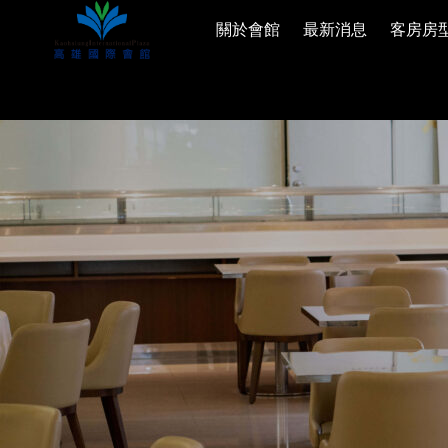
跳
關於會館
最新消息
客房房
至
主
要
內
容